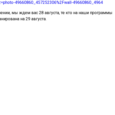
ups&z=photo-49660860_457252306%2Fwall-49660860_4964
ении, мы ждем вас 28 августа, те кто на наши программы
анирована на 29 августа.