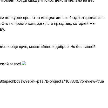
 момент, когда каждый голос действительно на вес
ом конкурсе проектов инициативного бюджетирования с
Это не просто концерты, это праздник, который мы
ву.
иваль ещё ярче, масштабнее и добрее. Но без вашей
 свой голос!
--80apaohbc3aw9e.xn--p1ai/b-projects/107830/?preview=true
)